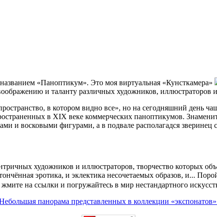
 названием «Паноптикум». Это моя виртуальная «Кунсткамера»
воображению и таланту различных художников, иллюстраторов и 
пространство, в котором видно все», но на сегодняшний день ч
остраненных в XIX веке коммерческих паноптикумов. Знамениты
одцами и восковыми фигурами, а в подвале располагадся зверине
нтричных художников и иллюстраторов, творчество которых объе
тончённая эротика, и эклектика несочетаемых образов, и... Поро
жмите на ссылки и погружайтесь в мир нестандартного искусст
Небольшая панорама представленных в коллекции «экспонатов»