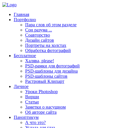
Главная
Портфолио
Пара слов об этом разделе
Сон разума ...
Соавторство
Дизайн сайтов
Портреты на холстах
Обработка фотографий
Бесплатное
Халява, please!
PSD-рамки для фотографий
PSD-шаблоны для дизайна
PSD-шаблоны сайтов
Растровый Клипарт
Личное
Уроки Photoshop
Вирши
Статьи
Заметки о насущном
Об авторе сайта
Паноптикум
А что это?
Услада для глаз