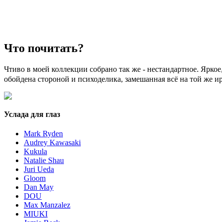
Что почитать?
Чтиво в моей коллекции собрано так же - нестандартное. Яркое
обойдена стороной и психоделика, замешанная всё на той же и
Услада для глаз
Mark Ryden
Audrey Kawasaki
Kukula
Natalie Shau
Juri Ueda
Gloom
Dan May
DOU
Max Manzalez
MIUKI