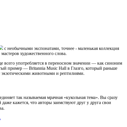
с необычными экспонатами, точнее - маленькая коллекция
мастеров художественного слова.
аще всего употребляется в переносном значении — как синоним
й пример — Britannia Music Hall в Глазго, который раньше
ц с экзотическими животными и рептилиями.
диняет так называемая мрачная «кукольная тема». Вы сразу
й даже кажется, что авторы заимствуют друг у друга свои
ва.
.