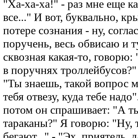
"Ха-ха-ха!" - раз мне еще 
все..." И вот, буквально, кр
потере сознания - ну, согла
поручень, весь обвисаю и т
сквозная какая-то, говорю:
в поручнях троллейбусов?"
"Ты знаешь, такой вопрос м
тебя отвезу, куда тебе надо"
потом он спрашивает: "А т
тараканы?" Я говорю: "Ну, 
бегают..." - "Эх, приятель,