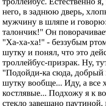
троллейбус. Естественно я,
него, в заднюю дверь, хлоп
мужчину в шляпе и говорю
талончик!" Он поворачивае
"Ха-ха-ха!" - беззубым ртом
шутку и понял, что это дей
троллейбус-призрак. Ну, ту
"Подойди-ка сюда, добрый 
шутку вообще... Иду, а все 
костлявые... Подхожу я к в
стекло завешано паутиной, 