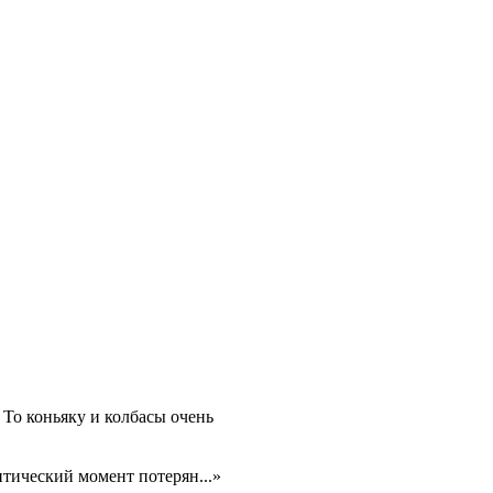
.. То коньяку и колбасы очень
антический момент потерян...»