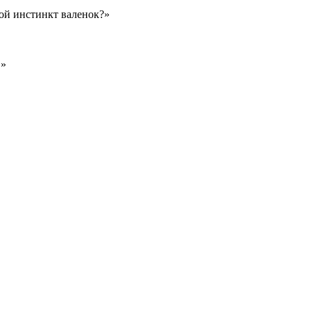
вой инстинкт валенок?»
.»