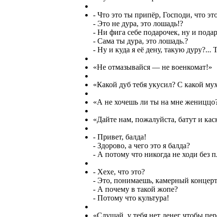
- Что это ты припёр, Господи, что это
- Это не дура, это лошадь!?
- Ни фига себе подарочек, ну и подар
- Сама ты дура, это лошадь.?
- Ну и куда я её дену, такую дуру?...
«Не отмазывайся — не военкомат!»
«Какой дуб тебя укусил? С какой му
«А не хочешь ли ты на мне жениццо
«Дайте нам, пожалуйста, батут и кас
- Привет, балда!
- Здорово, а чего это я балда?
- А потому что никогда не ходи без 
- Хехе, что это?
- Это, понимаешь, камерный концерт
- А почему в такой жопе?
- Потому что культура!
«Слушай, у тебя нет денег чтобы пере