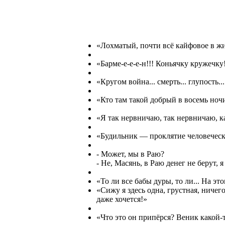
«Лохматый, почти всё кайфовое в ж
«Барме-е-е-е-н!!! Коньячку кружечку
«Кругом война... смерть... глупость...
«Кто там такой добрый в восемь ноч
«Я так нервничаю, так нервничаю, к
«Будильник — проклятие человеческ
- Может, мы в Раю?
- Не, Масянь, в Раю денег не берут, я 
«То ли все бабы дуры, то ли... На эт
«Сижу я здесь одна, грустная, ничего 
даже хочется!»
«Что это он припёрся? Веник какой-то