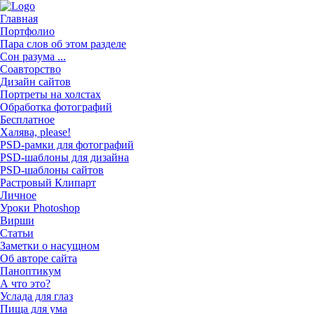
Главная
Портфолио
Пара слов об этом разделе
Сон разума ...
Соавторство
Дизайн сайтов
Портреты на холстах
Обработка фотографий
Бесплатное
Халява, please!
PSD-рамки для фотографий
PSD-шаблоны для дизайна
PSD-шаблоны сайтов
Растровый Клипарт
Личное
Уроки Photoshop
Вирши
Статьи
Заметки о насущном
Об авторе сайта
Паноптикум
А что это?
Услада для глаз
Пища для ума