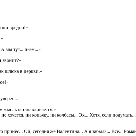
изни вредно!»
!»
 А мы тут... пьём...»
и звонит?»
ак шлюха в церкви.»
ое!»
уверен...
ом мысль останавливается.»
не хочется, ни коньяку, ни колбасы... Эх... Хотя, если подумать.
 принёс... Ой, сегодня же Валентина... А я забыла... Всё... Ром