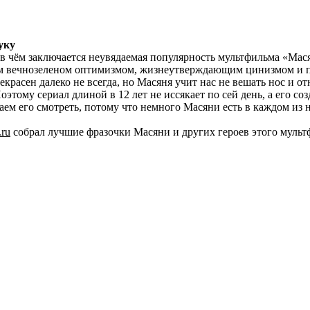
уку
 в чём заключается неувядаемая популярность мультфильма «Мася
им вечнозеленом оптимизмом, жизнеутверждающим цинизмом и п
екрасен далеко не всегда, но Масяня учит нас не вешать нос и от
тому сериал длиной в 12 лет не иссякает по сей день, а его со
ем его смотреть, потому что немного Масяни есть в каждом из н
ru
собрал лучшие фразочки Масяни и других героев этого мультф