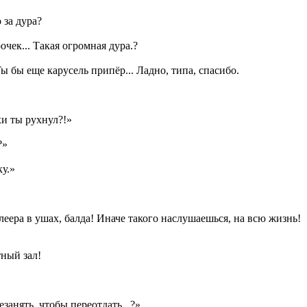
 за дура?
очек... Такая огромная дура.?
 Ты бы еще карусель припёр... Ладно, типа, спасибо.
хи ты рухнул?!»
?»
ку.»
плеера в ушах, балда! Иначе такого наслушаешься, на всю жизнь!
ный зал!
занять, чтобы переотдать...?»