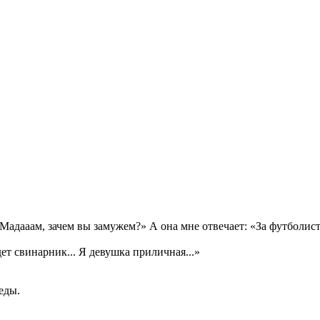
«Мадааам, зачем вы замужем?» А она мне отвечает: «За футболис
дет свинарник... Я девушка приличная...»
еды.